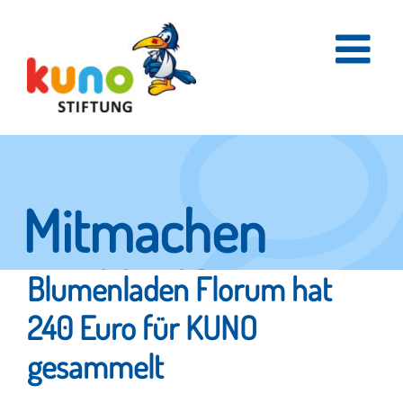
Skip
to
content
Mitmachen
und helfen.
Blumenladen Florum hat
240 Euro für KUNO
gesammelt
Hier erfahren Sie, wie fleißige Helfer