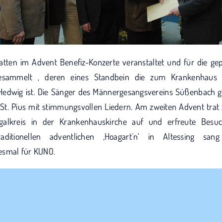
tten im Advent Benefiz-Konzerte veranstaltet und für die gepl
gesammelt , deren eines Standbein die zum Krankenhaus 
 Hedwig ist. Die Sänger des Männergesangsvereins Süßenbach g
 St. Pius mit stimmungsvollen Liedern. Am zweiten Advent tra
galkreis in der Krankenhauskirche auf und erfreute Besuch
aditionellen adventlichen ‚Hoagart´n‘ in Altessing sa
esmal für KUNO.