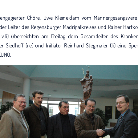
r engagierter Chöre, Uwe Kleineidam vom Männergesangsverein
li) der Leiter des Regensburger Madrigalkreises und Rainer Hart
.v.li) überreichten am Freitag dem Gesamtleiter des Krank
er Siedhoff (re) und Initiator Reinhard Stegmaier (li) eine S
KUNO.