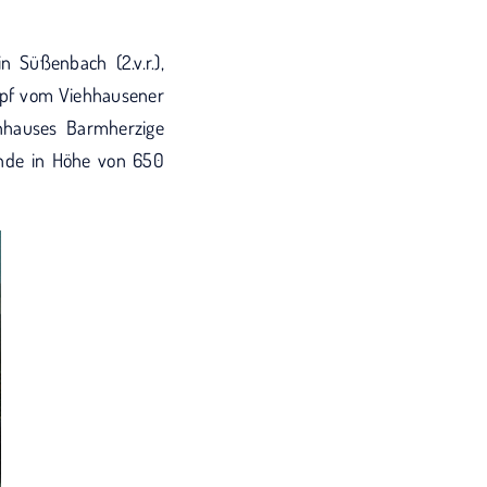
 Süßenbach (2.v.r.),
kopf vom Viehhausener
enhauses Barmherzige
pende in Höhe von 650