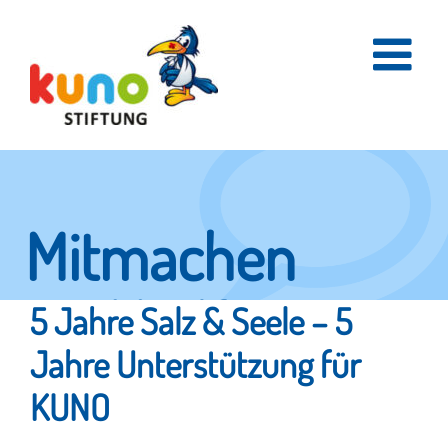
Skip
to
content
Mitmachen
und helfen.
5 Jahre Salz & Seele – 5
Jahre Unterstützung für
KUNO
Hier erfahren Sie, wie fleißige Helfer