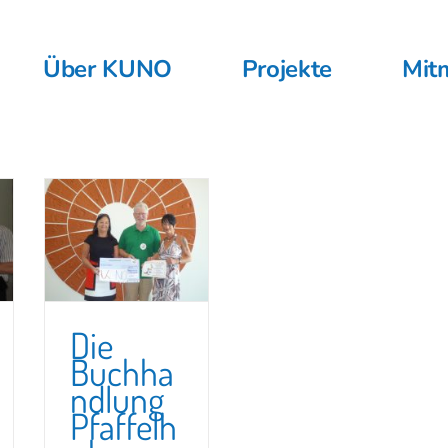
Über KUNO
Projekte
Mit
Die
Buchha
ndlung
Pfaffelh