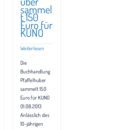
uber
sammel
t 150
Euro für
KUNO
Weiterlesen
Die
Buchhandlung
Pfaffelhuber
sammelt 150
Euro für KUNO
01.08.2013
Anlässlich des
10-jährigen