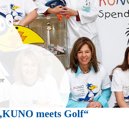
er
 „KUNO meets Golf“