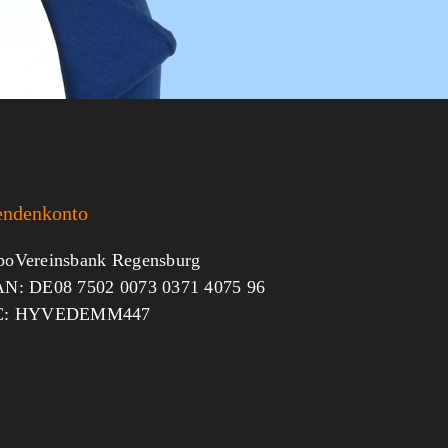
endenkonto
oVereinsbank Regensburg
N: DE08 7502 0073 0371 4075 96
C: HYVEDEMM447