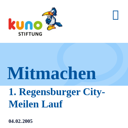
Skip
to
content
Mitmachen
und helfen.
1. Regensburger City-
Meilen Lauf
Hier erfahren Sie, wie fleißige
04.02.2005